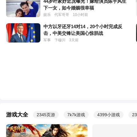
44岁叶家妤近况曝光！嫁给演员陈宇风生
下一女，如今婚姻很幸福
娱乐
代军哥哥
10小时前
中方以牙还牙14对14，20个小时完成反
来玩传奇啊！包红的！0充爆神级刀刀红装！
游戏
击，中美交锋让美国心惊胆战
军事
卞穆川
3天前
她被张铁林玩弄感情4年，嫁给臭名昭著的
他，才知她有多精明
娱乐
方块零零幺
3天前
美国的麻烦大了，特朗普没有料到，沙特联
军正式参战，混战爆发
军事
罗马博识
3天前
脊柱断裂、前夫已死，62岁"亚洲天后"韦
唯，现状曝光终于自食苦果
游戏大全
2345页游
7k7k游戏
4399小游戏
2
头条
方块零零幺
3天前
7月31日，100万捐款给日本，郑丽文这一
递，递在了中国人的伤口上