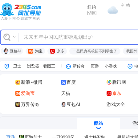
热点
今
晴
纽约
[切换]
胡彦斌获《歌手2026》歌王
豆包AI
淘宝
京东
一些民办高校招不到学生了
我国外
卫士
浏览器
看图王
新传奇
页游
小游戏
新浪
•
微博
百度
腾讯网
爱淘宝
天猫
京东
万界传奇
豆包AI
游戏大全
酷站
游
页游
页游前十
一刀9999亿
道士N条狗
超超超大