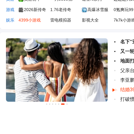
游戏
2026新传奇
1.76老传奇
高爆冰雪服
0氪爽玩99
娱乐
4399小游戏
雷电模拟器
影视大全
7k7k小游
办公
魔方办公
即时设计
豆包
花瓣网
汽车
懂车帝
汽车之家
百度有驾
太平洋汽
名下“
又一轮
生活
小红书
AI导航
微信网页版
游戏大全
地面打
父亲台
李亚鹏
结婚3
打破惯