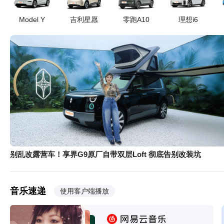
Model Y
吉利星愿
零跑A10
理想i6
对话朱西产：比亚迪「智驾兜底」，为什么说友商最好别跟？
零跑C16/至境E7/日产NX8，谁才是大五座 SUV 真香之王？
别乱改露营车！享界G9原厂自带双层Loft 彻底告别改装坑
别克至境世家OTA2.1实测 安全与泊车双维度升级
音乐速递
使用客户端播放