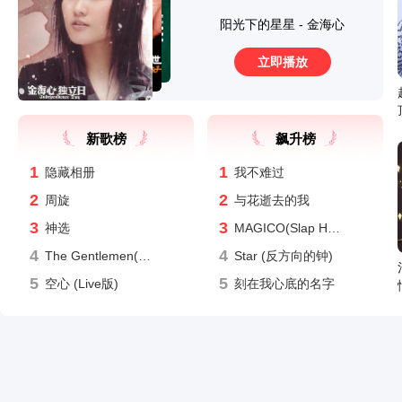
阳光下的星星 - 金海心
立即播放
新歌榜
飙升榜
1
1
隐藏相册
我不难过
2
2
周旋
与花逝去的我
3
3
神选
MAGICO(Slap House)
4
4
The Gentlemen(绅士们) (Live)
Star (反方向的钟)
5
5
空心 (Live版)
刻在我心底的名字