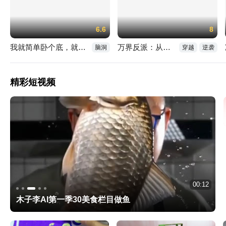
6.6
8
我就简单卧个底，就成了公司二把手
万界反派：从炮灰到无上道主
脑洞
穿越
逆袭
精彩短视频
00:12
01:36
00:12
01:01
04:20
木子李AI第一季33跑酷一族
暖心又通透！张伦硕送继女《民法典》当成人礼
木子李AI第一季30美食栏目做鱼
学生做事很卖力，为什么很多地方却不招暑假工？
唐禹哲又当爸了，宣布二胎得女凑成好字，晒一家合照秀幸福