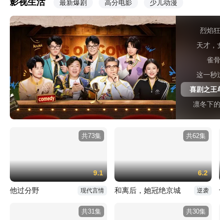
影视生活
最新爆剧
高分电影
少儿动漫
烈焰
天才，
雀
这一秒
喜剧之王
凛冬下
共73集
共62集
9.1
6.2
他过分野
和离后，她冠绝京城
现代言情
逆袭
共31集
共30集