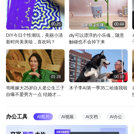
00:25
00:44
DIY今日个性潮玩，美丽小清
diy可以漂浮的小乐魂，随意
新时尚美美哒，喜欢吗？
触碰也不会掉下来
文心一言
讯飞星火
你的随身智能助手
超级助手 答
01:28
00:10
韦唯嫁大25岁白人老公生三子
木子李AI第一季35二哈揍我啦
自曝不爱男方一点 结婚才知
道他年龄
办公工具
AI图片
AI视频
AI文档
AI办公