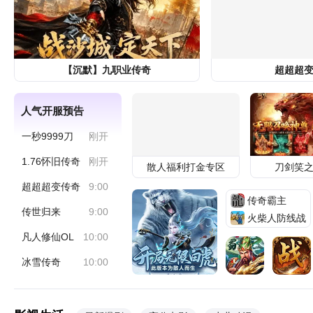
军事
史之春秋
3天前
为什么人类很难活过100岁？元凶不是疾
病，答案早在2亿年前已注定
社会
狮子头萌萌
3天前
【沉默】九职业传奇
超超超
惊悚冒险大片《逃出绝命街》预售开启 安
人气开服预告
妮海瑟薇直面恐龙围猎
娱乐
淘票票
12小时前
一秒9999刀
刚开
1.76怀旧传奇
刚开
散人福利打金专区
刀剑笑
超超超变传奇
9:00
传奇霸主
传世归来
9:00
火柴人防线战
凡人修仙OL
10:00
冰雪传奇
10:00